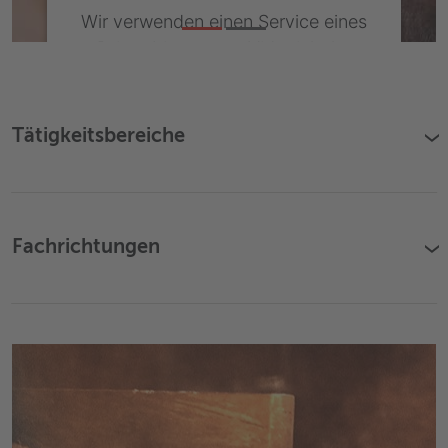
Wir verwenden einen Service eines
Drittanbieters, um Videoinhalte
einzubetten. Dieser Service kann
Daten zu Ihren Aktivitäten sammeln.
Bitte lesen Sie die Details durch und
Tätigkeitsbereiche
›
stimmen Sie der Nutzung des
Service zu, um dieses Video
anzusehen.
Fachrichtungen
Mehr Informationen
›
Akzeptieren
Powered by
Usercentrics Consent
Management Platform