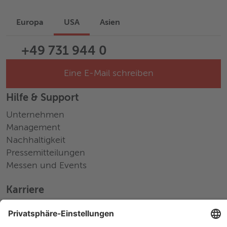
Europa
USA
Asien
+49 731 944 0
Eine E-Mail schreiben
Hilfe & Support
Unternehmen
Management
Nachhaltigkeit
Pressemitteilungen
Messen und Events
Karriere
Arbeiten bei Wieland
Jobs Europa