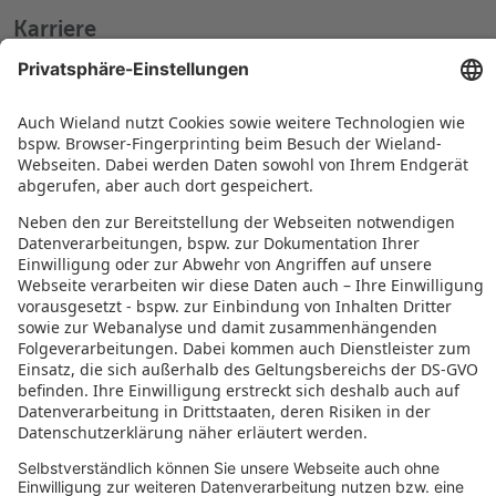
Karriere
Arbeiten bei Wieland
Jobs Europa
Jobs Nordamerika
Jobs Asien
RECHTLICHES
Datenschutz
Impressum
Governance
Nutzungsbedingungen