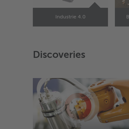
Industrie 4.0
B
Discoveries