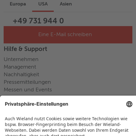
Europa
USA
Asien
+49 731 944 0
Eine E-Mail schreiben
Hilfe & Support
Unternehmen
Management
Nachhaltigkeit
Pressemitteilungen
Messen und Events
Karriere
Arbeiten bei Wieland
Jobs Europa
Jobs Nordamerika