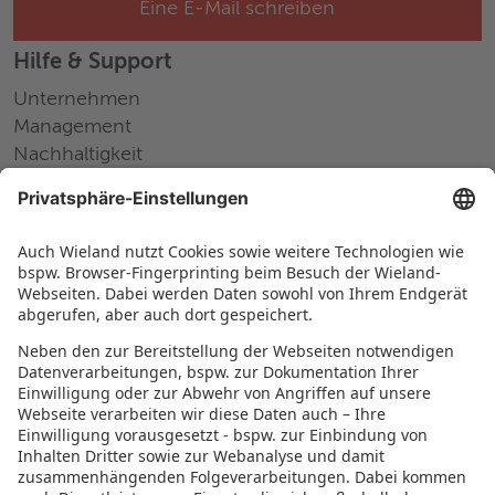
Eine E-Mail schreiben
Hilfe & Support
Unternehmen
Management
Nachhaltigkeit
Pressemitteilungen
Messen und Events
Karriere
Arbeiten bei Wieland
Jobs Europa
Jobs Nordamerika
Jobs Asien