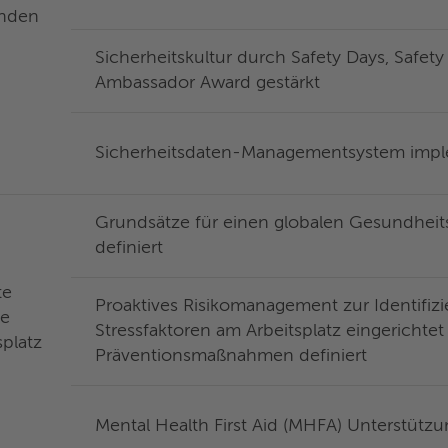
tenden
Sicherheitskultur durch Safety Days, Safet
Ambassador Award gestärkt
Sicherheitsdaten-Managementsystem impl
Grundsätze für einen globalen Gesundhe
definiert
rte
Proaktives Risikomanagement zur Identifiz
he
Stressfaktoren am Arbeitsplatz eingerichte
splatz
Präventionsmaßnahmen definiert
Mental Health First Aid (MHFA) Unterstütz