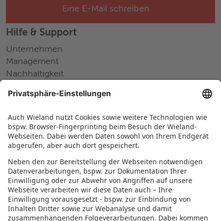
Eine E-Mail schreiben
Hilfe & Support
Unternehmen
Management
Nachhaltigkeit
Pressemitteilungen
Messen und Events
Karriere
Arbeiten bei Wieland
Jobs Europa
Jobs Nordamerika
Jobs Asien