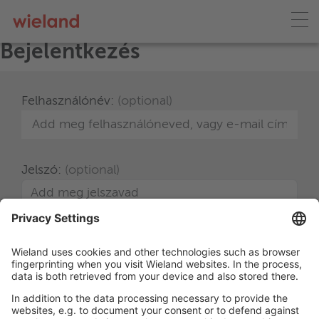
Bejelentkezés
Felhasználónév:
Jelszó:
Bejelentkezés