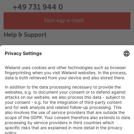
+49 731 944 0
Írjon egy e-mailt
Help & Support
Career
LEGAL LINKS
Adatvédelmi szabályzat
Impresszum
Ledelse