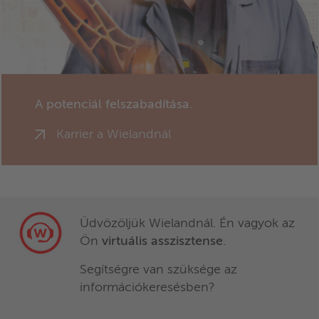
A potenciál felszabadítása.
Karrier a Wielandnál
Üdvözöljük Wielandnál. Én vagyok az
Ön
virtuális asszisztense
.
Segítségre van szüksége az
információkeresésben?