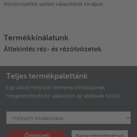
Rézötvözetek széles választékát kínáljuk.
Termékkínálatunk
Áttekintés
réz- és rézötvözetek
.
Teljes termékpalettánk
Egy adott helyszín termékportfóliójának
megjelenítéséhez válasszon az alábbiak közül:
Öntészeti
Nagy teljesítményű