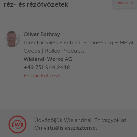
applications is based on typical requirements and does not
réz- és rézötvözetek
replace expert advice. Wieland disclaims all liability arising
from any reliance on these documents.
Oliver Bathray
Director Sales Electrical Engineering & Metal
Goods | Rolled Products
Wieland-Werke AG
+49 731 944 2448
E-mail küldése
Üdvözöljük Wielandnál. Én vagyok az
Ön
virtuális asszisztense
.