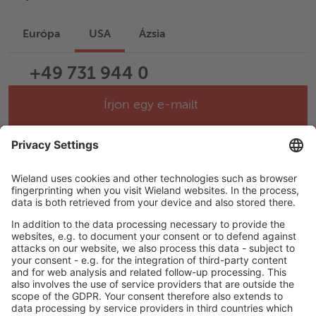
Európa
USA
Ázsia
+49 731 944 0
Írjon egy e-mailt
Help & Support
Career
LEGAL LINKS
Adatvédelmi szabályzat