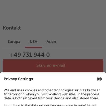
Characteristics and properties of products / materials in this
document are generic and provided solely for general
information purposes. Any statement regarding the
suitability of products / materials for certain types of
Kontakt
applications is based on typical requirements and does not
replace expert advice. Wieland disclaims all liability arising
from any reliance on these documents.
Europa
USA
Asien
+49 731 944 0
Skriv en e-mail
Help & Support
Career