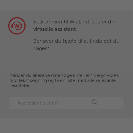
Velkommen til Wieland. Jeg er din
virtuelle assistent
.
Behøver du hjælp til at finde det du
søger?
You can find more product information here
Customized Heat Exchangers
Safety heat exchanger for domestic hot water
heat pump
Kender du allerede dine søge kriterier? Benyt vores
fuld tekst søgning og få en liste med alle relevante
resultater.
Design your S&T heat exchangers directly
online:
ThermalS
Søg