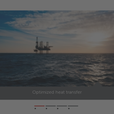
trykfald
Udvikling og produktion samme sted
Vores materialer
Vi vælger de mest velegnede materialer ud fra
dine behov i forhold til korrosionsbestandighed,
varmeledningsevne samt mekaniske og
bearbejdningsmæssige egenskaber.
Optimized heat transfer