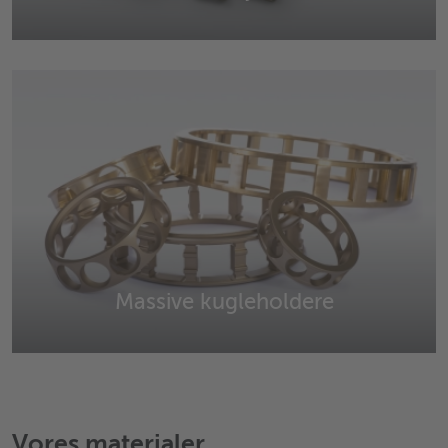
Glidelejer til krævende opgaver.
Massive kugleholdere
Kuglelejer og rullelejer i forskellige udførelser.
Vores materialer