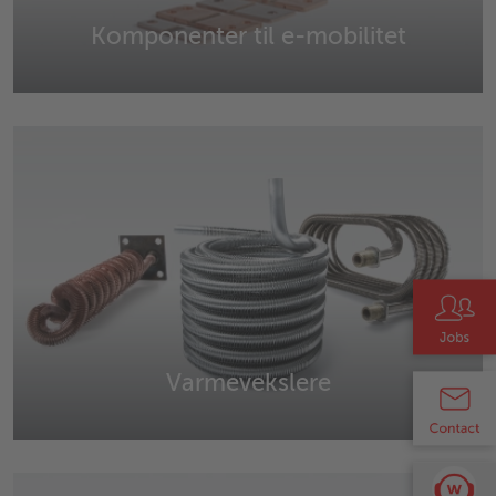
Komponenter til e-mobilitet
Rotorer, rotor- og højspændingskomponenter, svejsede
multimetalbånd, shunts og shuntbaserede
strømsensorer.
Varmevekslere
Koaksiale, standard, sikkerhedsvarmevekslere og
individuelle varmevekslere.