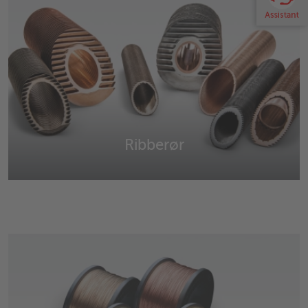
Ribberør
Ribberør i kobber, kobber-nikkel, messing, stål, rustfrit
stål, titanium og individuelle kundekrav.