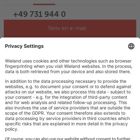
+49 731 944 0
Skriv en e-mail
Help & Support
Career
LEGAL LINKS
Privatlivspolitik
Aftryk