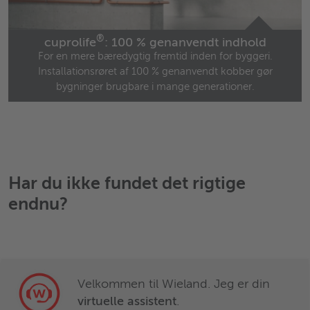
®
cuprolife
: 100 % genanvendt indhold
For en mere bæredygtig fremtid inden for byggeri.
Installationsrøret af 100 % genanvendt kobber gør
bygninger brugbare i mange generationer.
Har du ikke fundet det rigtige
endnu?
Velkommen til Wieland. Jeg er din
virtuelle assistent
.