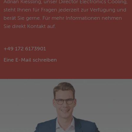
Adrian Kiessling, unser Director Electronics Cooling,
steht Ihnen für Fragen jederzeit zur Verfügung und
berät Sie gerne. Für mehr Informationen nehmen
Sie direkt Kontakt auf.
+49 172 6173901
Eine E-Mail schreiben