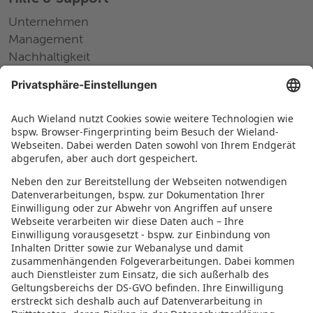
Unternehmen
Management
Nachhaltigkeit
Pressemitteilungen
Messen und Events
Karriere
Arbeiten bei Wieland
Jobs Europa
Jobs Nordamerika
Jobs Asien
RECHTLICHES