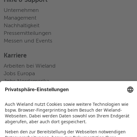
Hilfe & Support
Unternehmen
Management
Nachhaltigkeit
Pressemitteilungen
Messen und Events
Karriere
Arbeiten bei Wieland
Jobs Europa
Jobs Nordamerika
Jobs Asien
RECHTLICHES