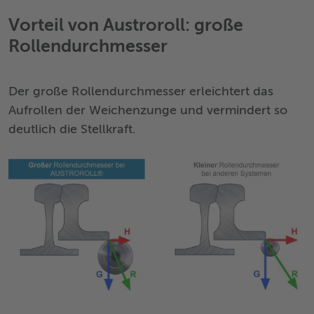
Akzeptieren
Vorteil von Austroroll: große
Rollendurchmesser
Powered by
Usercentrics Consent
Management Platform
Der große Rollendurchmesser erleichtert das
Aufrollen der Weichenzunge und vermindert so
deutlich die Stellkraft.