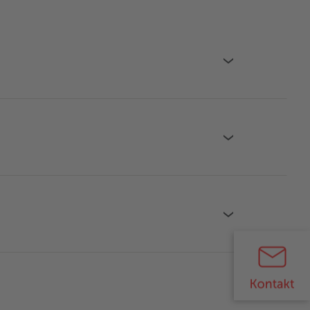
›
›
›