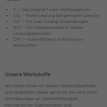
von Wieland Thermal Solutions sind schon heute
Anforderungen an Wärmeleitfähigkeit,
Edelstahl, Titan und auch aus anderen
erhältlich in Kupfer, Kupfer-Nickel, Messing, Stahl,
C – Das Original Turbo-Verflüssigerrohr
mechanischen Eigenschaften und
Materialien, wie z.
Edelstahl und Titan.
CSL – Hohe Leistung bei geringem Gewicht
Korrosionsbeständigkeit. Mittelberippte Rohre
B. Messing und Nickel bestehen.
CLF – Für Low-Fouling Anwendungen
von Wieland Thermal Solutions sind schon heute
NCT - Für Kaltwassersätze in hohen
erhältlich in Kupfer, Kupfer-Nickel, Aluminium,
Leistungsbereichen
Kohlenstoff- und Edelstahl.
CPT – Hohe Effizienz in ferritischen
Werkstoffen
Mehr Information finden Sie
hier
GEWA-safe Sicherheitsrohre
Unsere Werkstoffe
Wärmeübertrager für Direktkondensation im
Wir bieten Ihnen ein breites Werkstoffportfolio
Brauchwasser
und vergrößern dieses gerne für Sie nach Ihren
Wärmerückgewinnung aus Grauwasser
Mehr Information find
en Sie hier
Anforderungen an Wärmeleitfähigkeit,
Mehr Produktinformation finden Sie
mechanischen Eigenschaften und