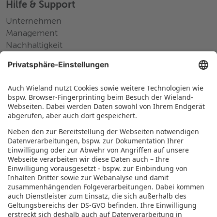
Hilfe & Support
Unternehmen
Management
Nachhaltigkeit
Pressemitteilungen
Messen und Events
Karriere
Arbeiten bei Wieland
Jobs Europa
Jobs Nordamerika
Jobs Asien
RECHTLICHES