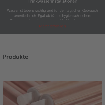
Trinkwasserinstallationen
Wasser ist lebenswichtig und für den täglichen Gebrauch
unentbehrlich. Egal ob für die hygienisch sichere
Trinkwasserinstallation, die nachhaltige Nutzung von
Mehr erfahren
Regenwasser oder im Kühl- und Abwasser. Dank der
natürlichen Werkstoffeigenschaften von Kupfer sind
unsere Markenkupferrohre für diese Aufgaben bestens
geeignet. Sie entsprechen den Anforderungen der
Regelwerke und sind für die Anwendungen zugelassen.
Produkte