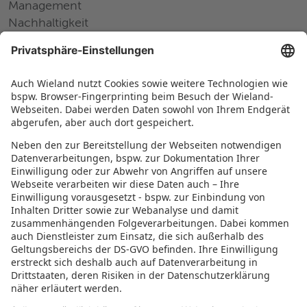
Management
Nachhaltigkeit
Pressemitteilungen
Messen und Events
Karriere
Arbeiten bei Wieland
Jobs Europa
Jobs Nordamerika
Jobs Asien
RECHTLICHES
Datenschutz