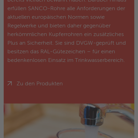
bereits vielfach bewährt haben. Darüber hinaus
erfüllen SANCO-Rohre alle Anforderungen der
aktuellen europäischen Normen sowie
Regelwerke und bieten daher gegenüber
herkömmlichen Kupferrohren ein zusätzliches
Plus an Sicherheit. Sie sind DVGW-geprüft und
besitzen das RAL-Gütezeichen – für einen
bedenkenlosen Einsatz im Trinkwasserbereich.
Zu den Produkten