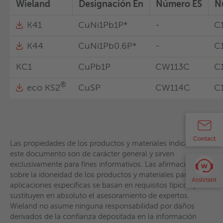
Wieland
Designación En
Número ES
N
Bronce Aluminio
Alpaca
K41
CuNi1Pb1P*
-
C
Refractory metals
ecoline connect
K44
CuNi1Pb0.6P*
-
C
Wieland
Designación En
Número ES
Nú
KC1
CuPb1P
CW113C
C
K10
Cu-OFE
CW009A
-
®
eco KS2
CuSP
CW114C
C
K12
Cu-HCP
CW021A
C1
K18/K32
Cu-ETP
CW004A
C1
K30
Cu-OF
CW008A
C1
Las propiedades de los productos y materiales indicadas en
este documento son de carácter general y sirven
exclusivamente para fines informativos. Las afirmaciones
sobre la idoneidad de los productos y materiales para
aplicaciones específicas se basan en requisitos típicos y no
sustituyen en absoluto el asesoramiento de expertos.
Las propiedades de los productos y materiales indicadas en
Wieland no asume ninguna responsabilidad por daños
este documento son de carácter general y sirven
derivados de la confianza depositada en la información
exclusivamente para fines informativos. Las afirmaciones