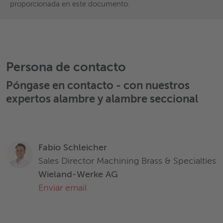
proporcionada en este documento.
sobre la idoneidad de los productos y materiales para
aplicaciones específicas se basan en requisitos típicos y no
sustituyen en absoluto el asesoramiento de expertos.
Wieland no asume ninguna responsabilidad por daños
derivados de la confianza depositada en la información
proporcionada en este documento.
Persona de contacto
Póngase en contacto - con nuestros
expertos
alambre y alambre seccional
Fabio Schleicher
Sales Director Machining Brass & Specialties
Wieland-Werke AG
Enviar email