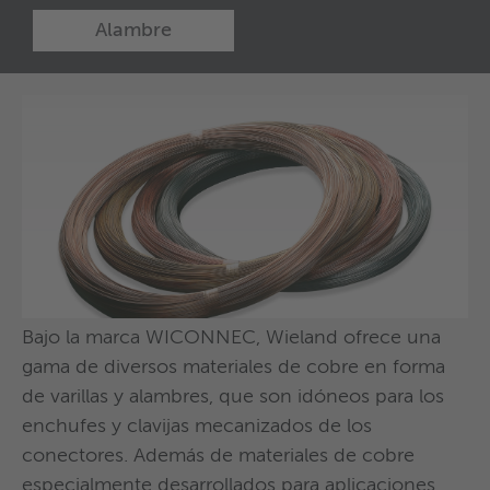
Alambre
Bajo la marca WICONNEC, Wieland ofrece una
Las aplicaciones eléctricas y electrónicas suelen
Wieland puede ofrecer alambre y alambre
gama de diversos materiales de cobre en forma
requerir materiales que combinen buenas
perfilado en una amplia gama de materiales:
de varillas y alambres, que son idóneos para los
propiedades eléctricas y mecánicas. La amplia
aleaciones forjadas de cobre y aleaciones que
enchufes y clavijas mecanizados de los
gama de aleaciones Wieland proporciona el
van desde el latón —sin plomo y con plomo—
conectores. Además de materiales de cobre
material óptimo para todas y cada una de las
hasta el bronce y la alpaca. Y en combinación
especialmente desarrollados para aplicaciones
aplicaciones.
con las propiedades del material, tamaños y