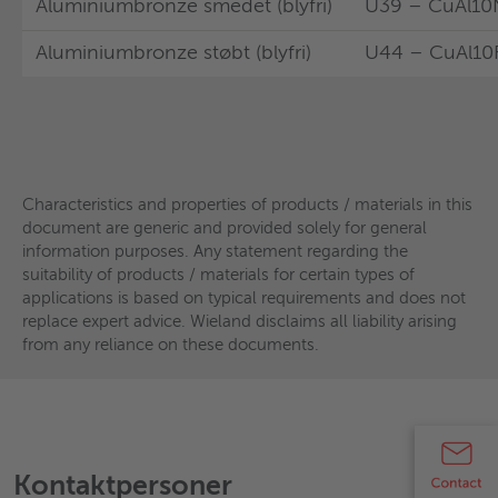
Aluminiumbronze smedet (blyfri)
U39 – CuAl10
Aluminiumbronze støbt (blyfri)
U44 – CuAl10
Aluminiumbronze støbt (blyfri)
U44 – CuAl10
Characteristics and properties of products / materials in this
document are generic and provided solely for general
Characteristics and properties of products / materials in this
information purposes. Any statement regarding the
document are generic and provided solely for general
suitability of products / materials for certain types of
information purposes. Any statement regarding the
applications is based on typical requirements and does not
suitability of products / materials for certain types of
replace expert advice. Wieland disclaims all liability arising
applications is based on typical requirements and does not
from any reliance on these documents.
replace expert advice. Wieland disclaims all liability arising
from any reliance on these documents.
Kontaktpersoner