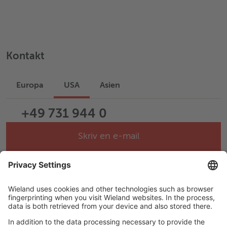
Kontakt
Europa
USA
Asien
+49 731 944 0
Skriv en e-mail
Help & Support
Career