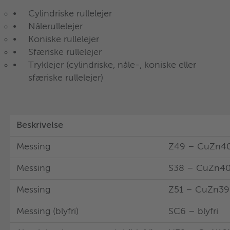
Kuglelejer med dyb rille
Cylindriske rullelejer
Kuglelejer med vinkelkontakt
Nålerullelejer
Trykkuglelejer
Koniske rullelejer
Trykkuglelejer med vinkelkontakt
Sfæriske rullelejer
Kugleleje med firepunktskontakt
Tryklejer (cylindriske, nåle-, koniske eller
sfæriske rullelejer)
Beskrivelse
Beskrivelse
Messing
Z49 – CuZn4
Messing
Z49 – CuZn4
Messing
S38 – CuZn40
Messing
S38 – CuZn40
Messing
Z51 – CuZn39
Messing
Z51 – CuZn39
Messing (blyfri)
SC6 – leadfre
Messing (blyfri)
SC6 – blyfri
Aluminiumbronze smedet (blyfri)
U39 – CuAl10