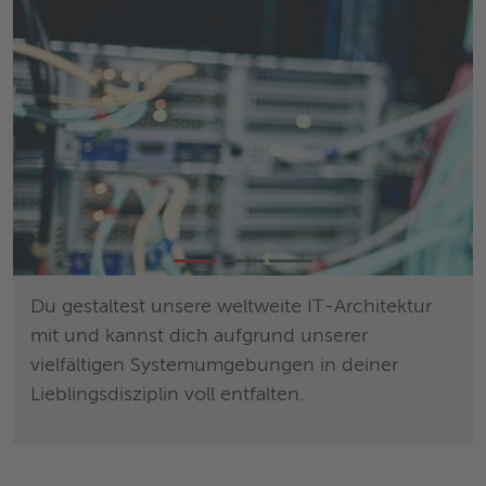
n
Du gestaltest unsere weltweite IT-Architektur
Die
-
mit und kannst dich aufgrund unserer
von
vielfältigen Systemumgebungen in deiner
dei
Lieblingsdisziplin voll entfalten.
Arb