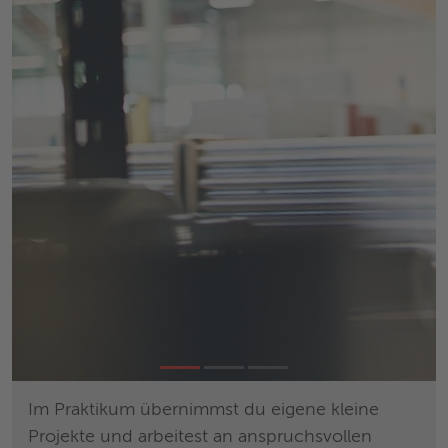
d
Im Praktikum übernimmst du eigene kleine
Wäh
 in
Projekte und arbeitest an anspruchsvollen
Abs