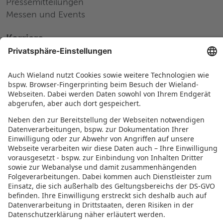
Pressemitteilungen
Messen und Events
Karriere
Arbeiten bei Wieland
Jobs Europa
Jobs Nordamerika
Jobs Asien
RECHTLICHES
Datenschutz
Impressum
Governance