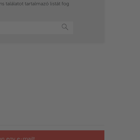
 találatot tartalmazó listát fog
Keresés
jon egy e-mailt