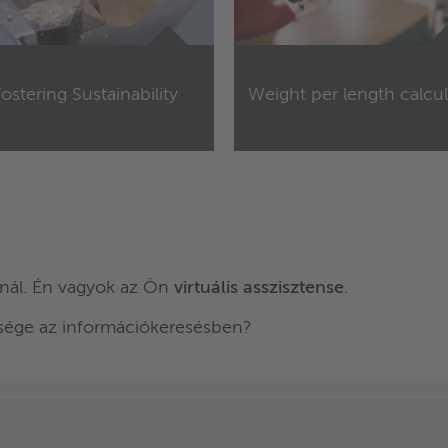
ostering Sustainability
Weight per length calcul
nál. Én vagyok az Ön
virtuális asszisztense
.
ksége az információkeresésben?