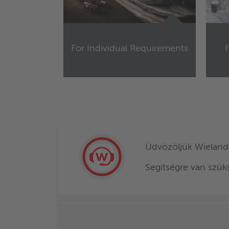
For Individual Requirements
F
Üdvözöljük Wieland
Segítségre van szü