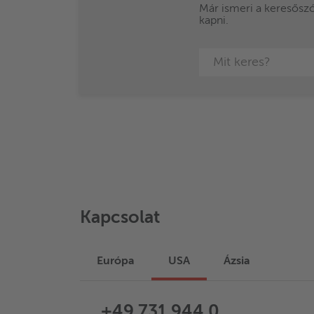
Már ismeri a keresőszót
kapni.
Kapcsolat
Európa
USA
Ázsia
+49 731 944 0