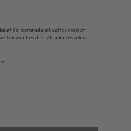
dakat és idomrudakat széles körben
n használt esztergált alkatrészekig.
ak.