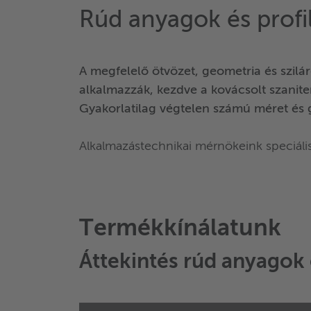
Rúd anyagok és profi
A megfelelő ötvözet, geometria és szil
alkalmazzák, kezdve a kovácsolt szanite
Gyakorlatilag végtelen számú méret és 
Alkalmazástechnikai mérnökeink speciális
Termékkínálatunk
Áttekintés
rúd anyagok 