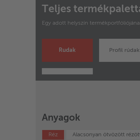
Teljes termékpalet
Egy adott helyszín termékportfóliójána
Rudak
Profil rúdak
Anyagok
Réz
Alacsonyan ötvözött rézö