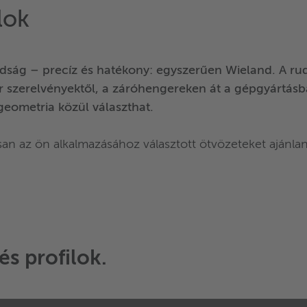
lok
árdság – precíz és hatékony: egyszerűen Wieland. A ru
r szerelvényektől, a záróhengereken át a gépgyártásba
geometria közül választhat.
an az ön alkalmazásához választott ötvözeteket ajánlan
és profilok
.