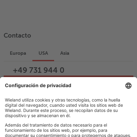
Contacto
Europa
USA
Asia
+49 731 944 0
Escribir un correo
Help & Support
Career