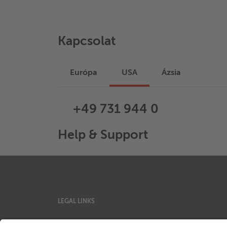
Kapcsolat
Európa
USA
Ázsia
+49 731 944 0
Help & Support
LEGAL LINKS
Adatvédelmi szabályzat