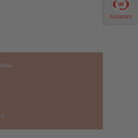
ítása.
ál