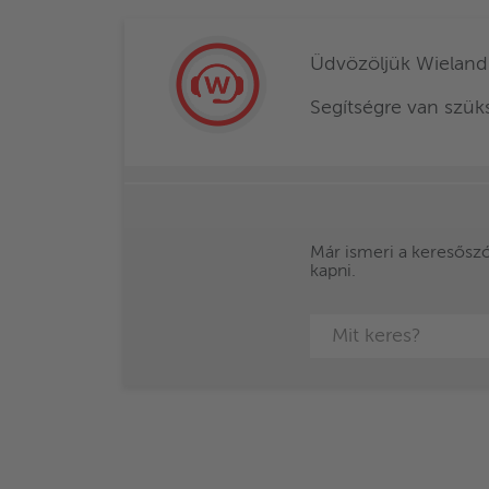
Üdvözöljük Wieland
Segítségre van szü
Már ismeri a keresőszót
kapni.