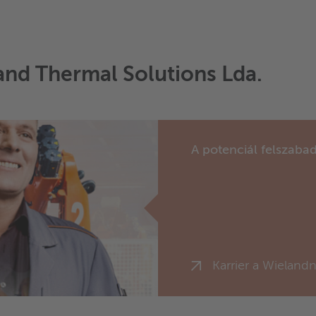
land Thermal Solutions Lda.
A potenciál felszabad
Karrier a Wielandn