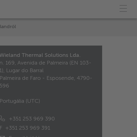
landról
Wieland Thermal Solutions Lda.
n. 169, Avenida de Palmeira (EN 103-
1), Lugar do Barral
Palmeira de Faro - Esposende, 4790-
596
Portugália (
UTC
)
+351 253 969 390
F
+351 253 969 391