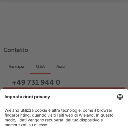
Contatto
Europa
USA
Asia
+49 731 944 0
Scrivi un’e-mail
Help & Support
Career