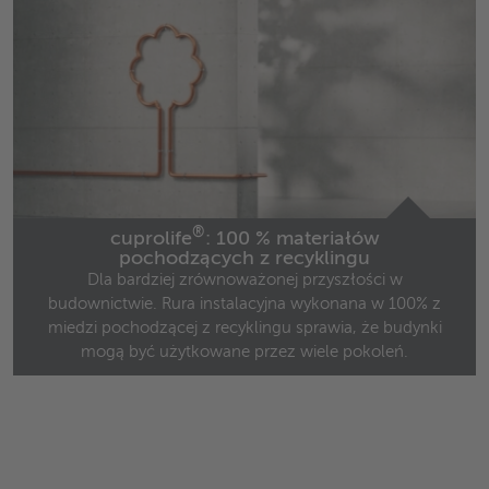
®
cuprolife
: 100 % materiałów
pochodzących z recyklingu
Dla bardziej zrównoważonej przyszłości w
budownictwie. Rura instalacyjna wykonana w 100% z
miedzi pochodzącej z recyklingu sprawia, że budynki
mogą być użytkowane przez wiele pokoleń.