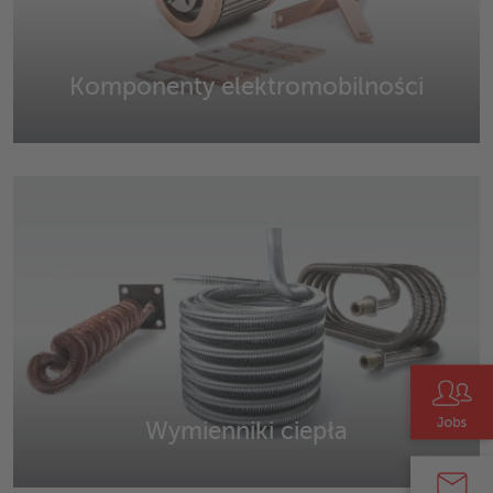
Komponenty elektromobilności
Wirniki, wirniki i komponenty wysokiego napięcia,
spawane taśmy wielometalowe, boczniki i bocznikowe
czujniki prądu.
Wymienniki ciepła