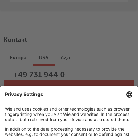
Kontakt
Europa
USA
Azja
+49 731 944 0
Napisz e-mail
Help & Support
Career