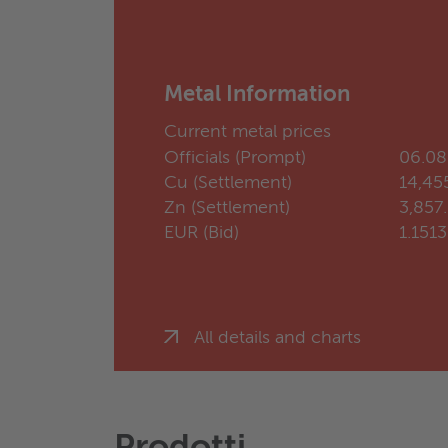
Metal Information
Current metal prices
Officials (Prompt)
06.08
Cu (Settlement)
14,45
Zn (Settlement)
3,857
EUR (Bid)
1.151
All details and charts