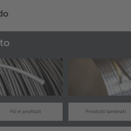
rdo
to
Fili e profilati
Prodotti laminati