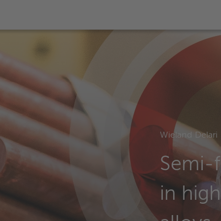
Wieland Delari
Semi-f
in hig