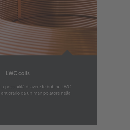
LWC coils
i la possibilità di avere le bobine LWC
Delari
o antiorario da un manipolatore nella
necess
consen
serviz
proveni
In cas