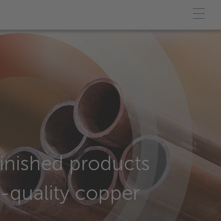
inished products
h-quality copper