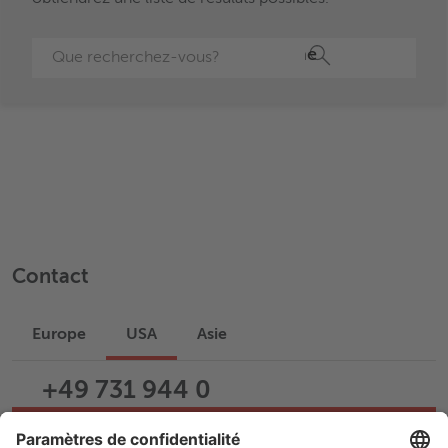
Recherche
Contact
Europe
USA
Asie
+49 731 944 0
Écrire un e-mail