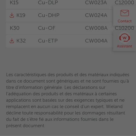
K15
Cu-DLP
CW023A
C12000
K12
Cu-HCP
CW021A
C10300
KG9
-
-
C19025
K19
Cu-DHP
CW024A
C12200
K14
Cu-PHC
CW020A
C10300
K30
Cu-OF
CW008A
C10200
K15
Cu-DLP
CW023A
C12000
K32
Cu-ETP
CW004A
C11000
Les caractéristiques des produits et des matériaux indiquées
K18
Cu-ETP
CW004A
C11000
dans ce document sont génériques et ne sont fournies qu'à
titre d'information générale. Les déclarations sur
K19
Cu-DHP
CW024A
C12200
l'adéquation des produits et des matériaux à certaines
applications sont basées sur des exigences typiques et ne
K30
Cu-OF
CW008A
C10200
remplacent en aucun cas le conseil d’un expert. Wieland
Les caractéristiques des produits et des matériaux indiquées
décline toute responsabilité pour les dommages résultant
dans ce document sont génériques et ne sont fournies qu'à
K32
Cu-ETP
CW004A
C11000
du fait de s’être fié aux informations fournies dans le
titre d'information générale. Les déclarations sur
présent document.
l'adéquation des produits et des matériaux à certaines
applications sont basées sur des exigences typiques et ne
remplacent en aucun cas le conseil d’un expert. Wieland
décline toute responsabilité pour les dommages résultant
Les caractéristiques des produits et des matériaux indiquées
du fait de s’être fié aux informations fournies dans le
dans ce document sont génériques et ne sont fournies qu'à
présent document.
titre d'information générale. Les déclarations sur