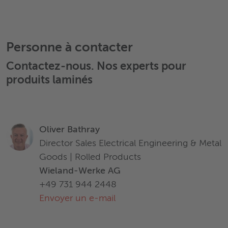
l'adéquation des produits et des matériaux à certaines
applications sont basées sur des exigences typiques et ne
remplacent en aucun cas le conseil d’un expert. Wieland
décline toute responsabilité pour les dommages résultant
du fait de s’être fié aux informations fournies dans le
Personne à contacter
présent document.
Contactez-nous. Nos experts pour
produits laminés
Oliver Bathray
Director Sales Electrical Engineering & Metal
Goods | Rolled Products
Wieland-Werke AG
+49 731 944 2448
Envoyer un e-mail