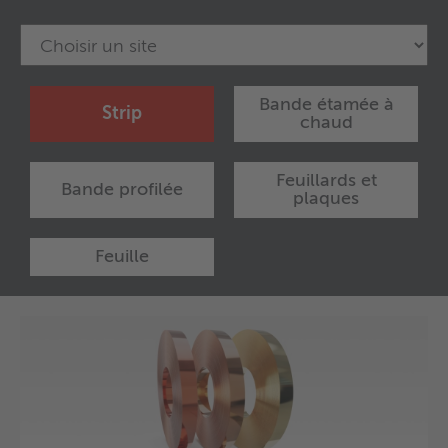
Bande étamée à
Strip
chaud
Feuillards et
Bande profilée
plaques
Feuille