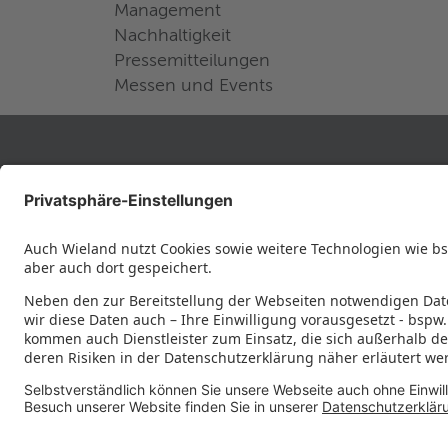
Management
Nachhaltigkeit
Pressemitteilungen
Messen und Events
RECHTLICHES
Datenschutz
Impressum
Governance
Nutzungsbedingungen
Datenschutzeinstellungen