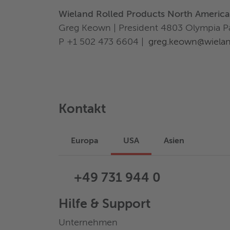
Wieland Rolled Products North America
Greg Keown | President 4803 Olympia Park
P +1 502 473 6604 |
greg.keown@wiela
Kontakt
Europa
USA
Asien
+49 731 944 0
Hilfe & Support
Unternehmen