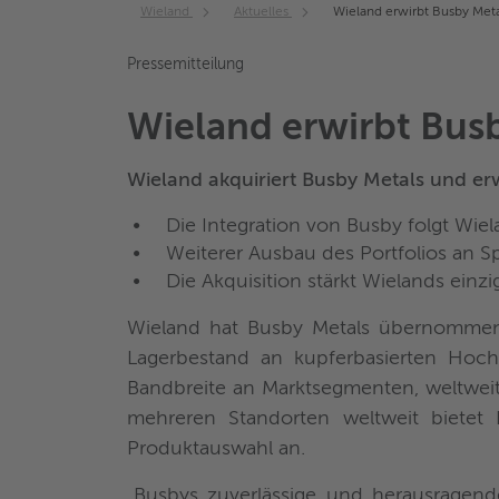
Wieland
Aktuelles
Wieland erwirbt Busby Meta
Pressemitteilung
Wieland erwirbt Bus
Wieland akquiriert Busby Metals und er
Die Integration von Busby folgt Wie
Weiterer Ausbau des Portfolios an S
Die Akquisition stärkt Wielands einz
Wieland hat Busby Metals übernommen,
Lagerbestand an kupferbasierten Hoch
Bandbreite an Marktsegmenten, weltweit
mehreren Standorten weltweit bietet 
Produktauswahl an.
„Busbys zuverlässige und herausragend