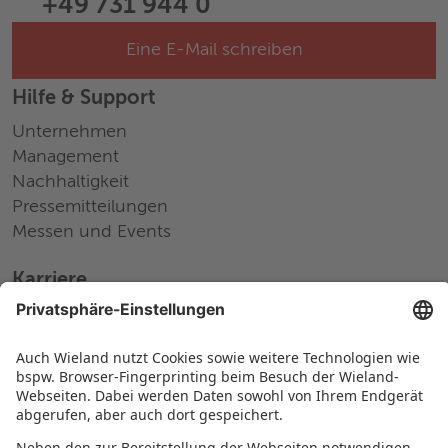
+49 731 944 0
Eine E-Mail schreiben
Hilfe & Support
Unternehmen
Management
Nachhaltigkeit
Pressemitteilungen
Messen und Events
Karriere
Arbeiten bei Wieland
Jobs Europa
Jobs Nordamerika
Jobs Asien