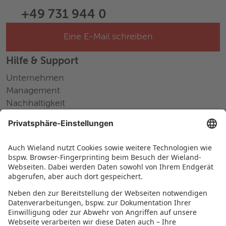
+49 731 944 0
Eine E-Mail schreiben
Hilfe & Support
Unternehmen
Management
Nachhaltigkeit
Pressemitteilungen
Messen und Events
Karriere
Arbeiten bei Wieland
Jobs Europa
Jobs Nordamerika
Jobs Asien