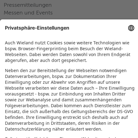
Pressemitteilungen
Messen und Events
Karriere
Arbeiten bei Wieland
Jobs Europa
Jobs Nordamerika
Jobs Asien
RECHTLICHES
Datenschutz
Impressum