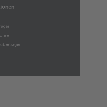
tionen
ager
ohre
übertrager