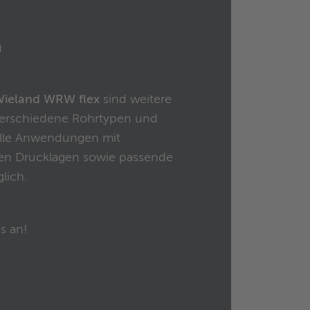
n
ieland WRW flex
sind weitere
 verschiedene Rohrtypen und
ielle Anwendungen mit
ren Drucklagen sowie passende
lich.
s an!