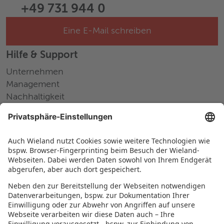
+49 731 944 0
Eine E-Mail schreiben
Hilfe & Support
Unternehmen
Management
Nachhaltigkeit
Pressemitteilungen
Messen und Events
Karriere
Arbeiten bei Wieland
Jobs Europa
Jobs Nordamerika
Jobs Asien