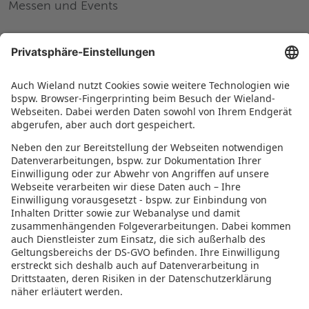
Messen und Events
Karriere
Arbeiten bei Wieland
Jobs Europa
Jobs Nordamerika
Jobs Asien
RECHTLICHES
Datenschutz
Impressum
Governance