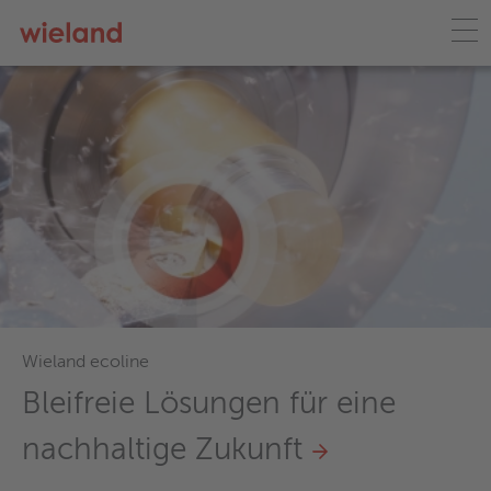
Wieland France
e
Qualité supérieure, experti
technique, stocks importan