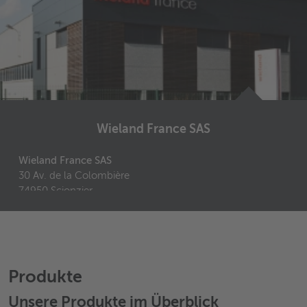
Wieland France SAS
Wieland France SAS
30 Av. de la Colombière
74950
Scionzier
France
+33 4 50 98 11 46
+33 4 50 98 61 10
E-Mail senden
Produkte
Unsere Produkte im Überblick