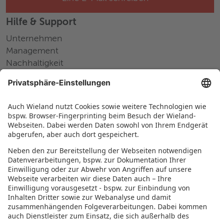
Hilfe & Support
Unternehmen
Management
Nachhaltigkeit
Pressemitteilungen
Messen und Events
Karriere
Arbeiten bei Wieland
Jobs Europa
Jobs Nordamerika
Jobs Asien