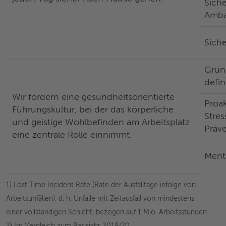
Siche
Amba
Sich
Grun
defin
Wir fördern eine gesundheitsorientierte
Proak
Führungskultur, bei der das körperliche
Stres
und geistige Wohlbefinden am Arbeitsplatz
Präv
eine zentrale Rolle einnimmt.
Menta
1) Lost Time Incident Rate (Rate der Ausfalltage infolge von
Arbeitsunfällen), d. h. Unfälle mit Zeitausfall von mindestens
einer vollständigen Schicht, bezogen auf 1 Mio. Arbeitsstunden