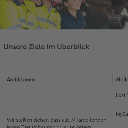
Unsere Ziele im Überblick
Ambitionen
Meil
Lost 
MySaf
Wir stelllen sicher, dass alle Mitarbeitenden
jeden Tag sicher nach Hause gehen.