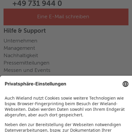
+49 731 944 0
Eine E-Mail schreiben
Hilfe & Support
Unternehmen
Management
Nachhaltigkeit
Pressemitteilungen
Messen und Events
Karriere
Arbeiten bei Wieland
Jobs Europa
Jobs Nordamerika
Jobs Asien