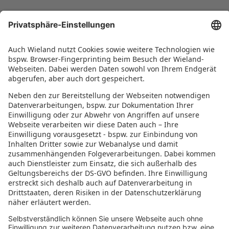
Karriere
Arbeiten bei Wieland
Jobs Europa
Jobs Nordamerika
Jobs Asien
RECHTLICHES
Datenschutz
Impressum
Governance
Nutzungsbedingungen