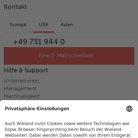
Kontakt
Europa
USA
Asien
+49 731 944 0
Eine E-Mail schreiben
Hilfe & Support
Unternehmen
Management
Nachhaltigkeit
Pressemitteilungen
Messen und Events
Karriere
Arbeiten bei Wieland