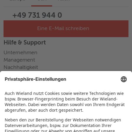
+49 731 944 0
Eine E-Mail schreiben
Hilfe & Support
Unternehmen
Management
Nachhaltigkeit
Pressemitteilungen
Messen und Events
Karriere
Arbeiten bei Wieland
Jobs Europa
Jobs Nordamerika
Jobs Asien