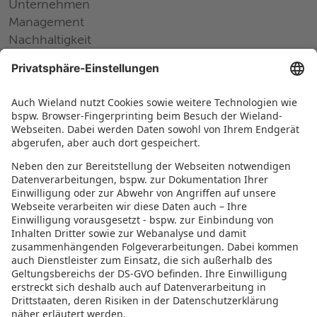
Unternehmen
Management
Nachhaltigkeit
Pressemitteilungen
Messen und Events
Karriere
Arbeiten bei Wieland
Jobs Europa
Jobs Nordamerika
Jobs Asien
RECHTLICHES
Datenschutz