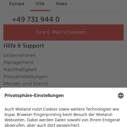
Europa
USA
Asien
+49 731 944 0
Eine E-Mail schreiben
Hilfe & Support
Unternehmen
Management
Nachhaltigkeit
Pressemitteilungen
Messen und Events
Karriere
Arbeiten bei Wieland
Jobs Europa
Jobs Nordamerika