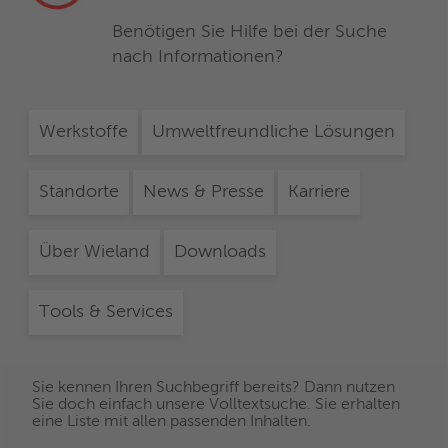
Benötigen Sie Hilfe bei der Suche
nach Informationen?
Die in diesem Dokument angegebenen Produkt- und
Werkstoffe
Umweltfreundliche Lösungen
Werkstoffeigenschaften sind allgemeiner Art und dienen
lediglich allgemeinen Informationszwecken. Aussagen über
die Eignung von Produkten und Werkstoffen für bestimmte
Standorte
News & Presse
Karriere
Anwendungen beruhen auf typischen Anforderungen und
ersetzen keinesfalls eine fachkundige Beratung. Wieland
Über Wieland
Downloads
übernimmt keinerlei Haftung für Schäden, die aus dem
Vertrauen auf die vorliegend bereitgestellten Informationen
resultieren.
Tools & Services
Sie kennen Ihren Suchbegriff bereits? Dann nutzen
Sie doch einfach unsere Volltextsuche. Sie erhalten
eine Liste mit allen passenden Inhalten.