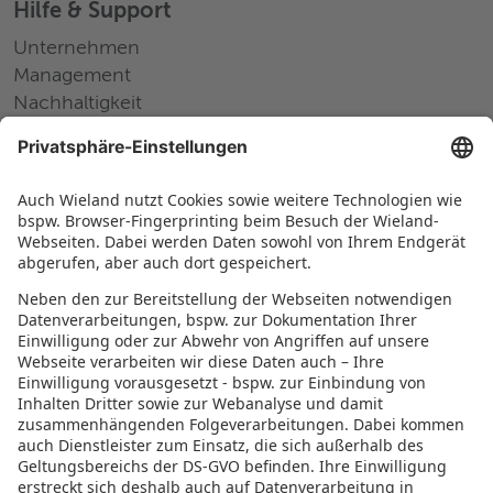
Hilfe & Support
Unternehmen
Management
Nachhaltigkeit
Pressemitteilungen
Messen und Events
Karriere
Arbeiten bei Wieland
Jobs Europa
Jobs Nordamerika
Jobs Asien
RECHTLICHES