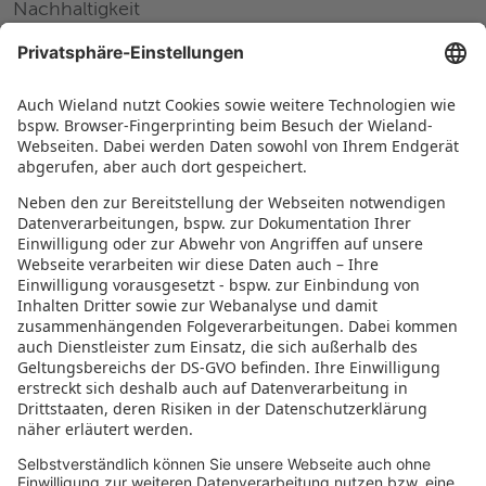
Nachhaltigkeit
Pressemitteilungen
Messen und Events
Karriere
Arbeiten bei Wieland
Jobs Europa
Jobs Nordamerika
Jobs Asien
RECHTLICHES
Datenschutz
Impressum