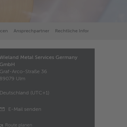
rcen
Ansprechpartner
Rechtliche Informationen
Karri
Wieland Metal Services Germany
GmbH
Graf-Arco-Straße 36
89079 Ulm
Deutschland (
UTC+1
)
E-Mail senden
Route planen