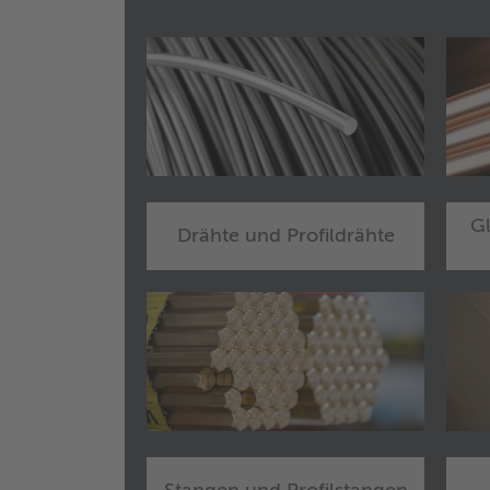
Gl
Drähte und Profildrähte