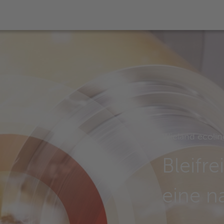
Wieland ecolin
Bleifr
eine n