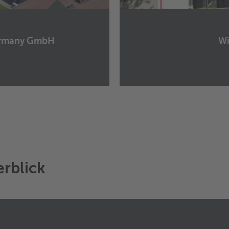
Germany GmbH
Wi
Wieland Metal Servic
Am Schüttenhof 5
40472
Düsseldorf
Germany
+49 211 9654 0
+49 211 9654 200
E-Mail senden
rblick