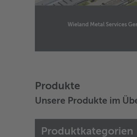
Wieland Metal Services 
Wieland Metal Services Germany GmbH
Graf-Arco-Straße 36
89079
Ulm
Germany
E-Mail senden
Produkte
Unsere Produkte im Übe
Produktkategorien